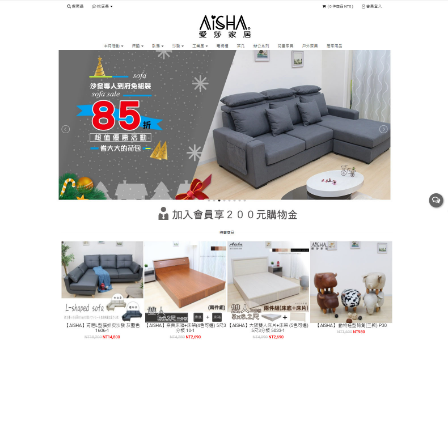
樹林平價網購家具店
彈簧床墊能提高睡眠者夜間睡
眠品質，讓你享受一夜睡後醒
來的輕鬆感受
一款好的適合自己的床墊，既能保證睡眠品質好又能
感覺到睡覺過程中很舒適，
彈簧床墊
根據人體工程結
構，皮膚濕度、體溫、呼吸等進行全球最高科技仿生
設計而成，可以順應身體的輪廓，使身體的每一處曲
線都有合適的依託，具有絕佳的舒適和背部支撐，而
且材質具有抗菌防蟎的功能，天然環保。