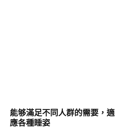
AISHA床墊是近幾年市場上比
較流行的高檔床墊
俗話說“一日之計在於晨”，但是如果沒有優質的睡
眠，又如何來保障活力十足的歡愉生活呢在所有的
床
墊
當中，乳膠能最快的匹配人體曲線，實現無縫貼
合；同時高回彈性能可以使得人體的每一個部位都能
均勻的分擔壓力，不會讓你某一個地方懸空而導致不
舒適，影響睡眠。
發
分
1 8 月, 2019
床墊
佈
類
日
期:
能够滿足不同人群的需要，適
應各種睡姿