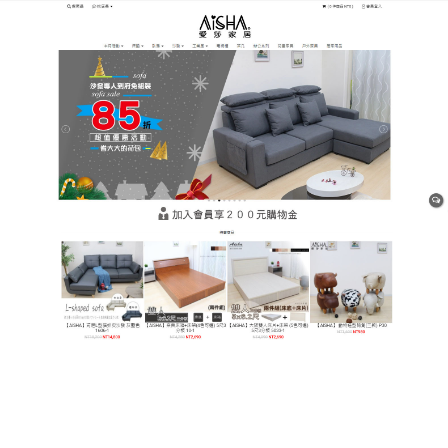
樹林平價網購家具店
月份:
2019 年 8 月
打造優質健康睡眠的床墊，引
領睡眠新時尚
中老年人群身體各方面的機能在走下坡路，囙此中老
年人更需要床墊起到一個保健作用，
彈簧床墊
的特殊
造型設計能充分改善人體頭部、頸部及其他各處的微