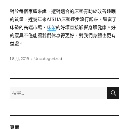
對於每個家庭來說，選對適合的床墊有助於改善睡眠
的質量，近幾年來AISHA床墊逐步流行起來，豐富了
床墊的高端市場，
床架
的好壞直接影響身體健康。好
的寢具不僅能讓我們休息得更好，對我們身體也更有
益處。
發
分
1 8 月, 2019
Uncategorized
佈
類
日
期:
搜
搜
尋
尋
關
鍵
字:
頁面