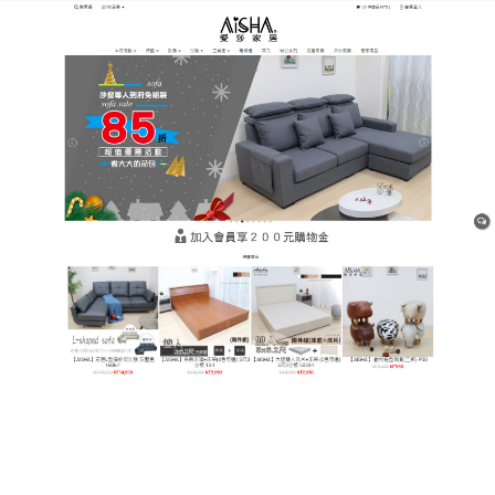
樹林平價網購家具店
月份:
2025 年 4 月
貓抓皮沙發是慵懶時光的極致
定義
當沙發成為客廳的主角，貓抓皮材質的細膩觸感重新
定義奢適標準，
貓抓皮沙發
獨特的三層填充結構——
頂層蓬鬆公仔棉、中層回彈海绵、底層支撐彈簧，形