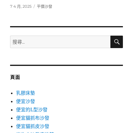
發
分
7 4 月, 2025
平價沙發
佈
類
日
期:
搜
搜
尋
尋
關
鍵
字:
頁面
乳膠床墊
便宜沙發
便宜的L型沙發
便宜貓抓布沙發
便宜貓抓皮沙發