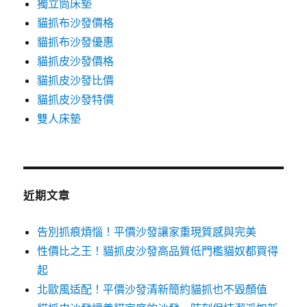
獨立筒床墊
貓抓布沙發價格
貓抓布沙發優惠
貓抓皮沙發價格
貓抓皮沙發比價
貓抓皮沙發特價
雙人床墊
近期文章
告別抓痕煩惱！平價沙發讓家重現質感與完美
性價比之王！貓抓皮沙發高品質低門檻貓奴都買得
起
北歐風适配！平價沙發清新簡約貓抓也不毀顏值