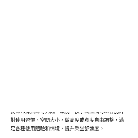
發
分
7 4 月, 2025
貓抓皮沙發
佈
類
日
期:
平價沙發超高抗污特性讓你不
用煩惱清潔的問題
每個人都希望沙發可以滿足自己的所有需求，但有時
為了要配合不同使用習慣、使用空間或是居家配置，
平價沙發
使用的涼感機能布材質，能讓使用者享有親
膚涼爽的柔軟觸感，布料同時具備耐用性與抗污性，
不用再擔心沾上沙發的污漬要怎麼處理，平價沙發只
要濕布擦拭即可完成。頭枕、扶手與座面可以各別針
對使用習慣、空間大小，做高度或寬度自由調整，滿
足各種使用體驗和情境，提升乘坐舒適度。