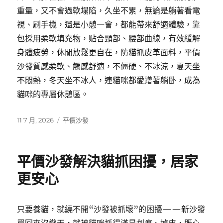
重量，又不會過軟塌陷，久坐不累，無論是躺著看電
視、刷手機，還是小憩一會，都能帶來舒適體驗，靠
包採用柔軟填充物，贴合頸部、腰部曲線，有效緩解
身體疲勞，休閒放鬆更自在，防貓抓皮革面料，平價
沙發質感柔軟、觸感舒適，不僵硬、不冰涼，夏天坐
不悶熱，冬天坐不冰人，連貓咪都愛蹭著躺卧，成為
貓咪的專屬休憩區。
發
分
11 7 月, 2026
平價沙發
佈
類
日
期:
平價沙發解決貓抓困擾，居家
更安心
只要養貓，就繞不開“沙發被抓壞”的困擾——新沙發