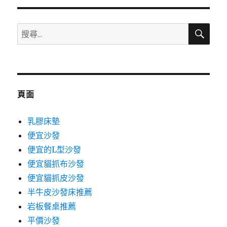
分
搜
搜
頁
尋
尋
關
鍵
字:
頁面
乳膠床墊
便宜沙發
便宜的L型沙發
便宜貓抓布沙發
便宜貓抓皮沙發
半牛皮沙發床推薦
岩板餐桌推薦
平價沙發