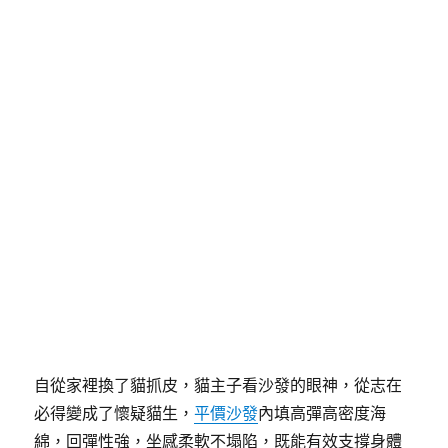
力，讓你有更多時間陪伴貓咪，坐感舒適、颜值在
線，實用與美觀兼具，既能滿足家人的休閒需求，又
能點亮居家顏值，客廳擺放既實用又好看，多種尺
寸、款式可選。
發
分
11 7 月, 2026
貓抓皮沙發
佈
類
日
期:
平價沙發有貓家庭必備！養貓
更快樂
自從家裡換了貓抓皮，貓主子看沙發的眼神，從志在
必得變成了懷疑貓生，
平價沙發
內填高彈高密度海
綿，回彈性強，坐感柔軟不塌陷，既能有效支撐身體