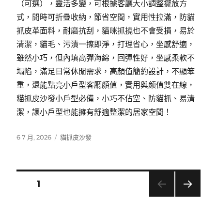
（可選），靈活多變，可根據客廳大小調整擺放方
式，閒時可折疊收納，節省空間，實用性拉滿，防貓
抓皮革面料，耐磨抗刮，貓咪抓撓也不會受損，易於
清潔，貓毛、污漬一擦即淨，打理省心，坐感舒適，
雖然小巧，但內填高彈海綿，回彈性好，坐感柔軟不
塌陷，滿足日常休閒需求，高顏值簡約設計，不顯笨
重，還能點亮小戶型客廳顏值，實用與颜值雙在線，
貓抓皮沙發小戶型必備，小巧不佔空、防貓抓、易清
潔，讓小戶型也能擁有舒適整潔的居家空間！
發
分
6 7 月, 2026
貓抓皮沙發
佈
類
日
期:
文
頁次
1
下一
章
頁