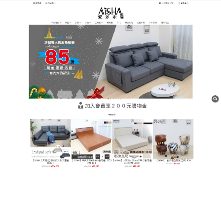
樹林平價網購家具店
告別抓痕煩惱！平價沙發讓家
重現質感與完美
家中有毛小孩的飼主常常面臨沙發被抓爛的困擾，選
擇一款優質的
平價沙發
，能完美兼顧時尚美學與實用
耐磨需求。特殊的高密度纖維結構有效抵禦爪子侵
襲，表面防潑水設計更讓日常清潔變得輕鬆簡單，不
再為污漬或貓毛而頭痛，無論是小戶型還是大客廳，
都能找到合適的款式，平價沙發是現代質感家庭不可
或缺的理想家具首選。不只是耐操，更兼具頂級皮革