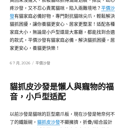
買回來沒幾天，就被貓咪抓得滿是划痕、掉皮，既心
疼沙發，又不忍心責罵貓咪，陷入兩難境地？
平價沙
發
有貓家庭必備好物，專門對抗貓咪尖爪，輕鬆解決
貓抓困擾，讓你養貓更安心、居家更整潔！适配各種
家庭大小，無論是小戶型還是大客廳，都能找到合適
的款式，平價沙發有貓家庭必備，解決貓抓困擾，居
家更安心，養貓更快樂！
發
分
6 7 月, 2026
平價沙發
佈
類
日
期:
貓抓皮沙發是懶人與寵物的福
音，小戶型适配
以前沙發是貓咪的巨型磨爪板，現在沙發是牠奈何不
了的鐵飯碗，
貓抓皮沙發
不顯擁擠，折疊/組合設計