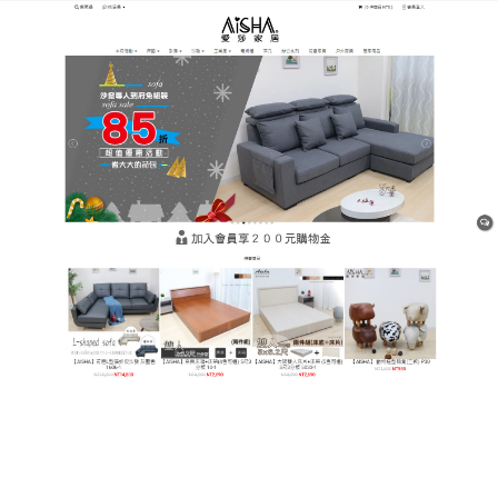
樹林平價網購家具店
月份:
2025 年 11 月
貓抓皮沙發環保與實用的融
合，給人一種溫暖而親切的感
覺
在追求環保的今天
，貓抓皮沙發
成為了一種理想的選
擇，它的面料是由廢棄的皮革重新加工而成，既節約