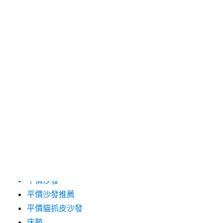
尋
關
鍵
字:
頁面
乳膠床墊
便宜沙發
便宜的L型沙發
便宜貓抓布沙發
便宜貓抓皮沙發
半牛皮沙發床推薦
岩板餐桌推薦
平價沙發
平價沙發推薦
平價貓抓皮沙發
床墊