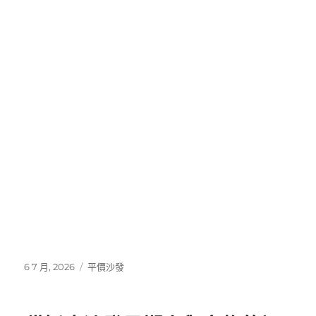
期:
平價沙發解決貓抓困擾，居家
更安心
只要養貓，就繞不開“沙發被抓壞”的困擾——新沙發
買回來沒幾天，就被貓咪抓得滿是划痕、掉皮，既心
疼沙發，又不忍心責罵貓咪，陷入兩難境地？
平價沙
發
有貓家庭必備好物，專門對抗貓咪尖爪，輕鬆解決
貓抓困擾，讓你養貓更安心、居家更整潔！适配各種
家庭大小，無論是小戶型還是大客廳，都能找到合適
的款式，平價沙發有貓家庭必備，解決貓抓困擾，居
家更安心，養貓更快樂！
發
分
6 7 月, 2026
平價沙發
佈
類
日
期: