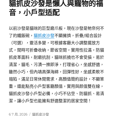
貓抓皮沙發是懶人與寵物的福
音，小戶型适配
以前沙發是貓咪的巨型磨爪板，現在沙發是牠奈何不
了的鐵飯碗，
貓抓皮沙發
不顯擁擠，折疊/組合設計
（可選），靈活多變，可根據客廳大小調整擺放方
式，閒時可折疊收納，節省空間，實用性拉滿，防貓
抓皮革面料，耐磨抗刮，貓咪抓撓也不會受損，易於
清潔，貓毛、污漬一擦即淨，打理省心，坐感舒適，
雖然小巧，但內填高彈海綿，回彈性好，坐感柔軟不
塌陷，滿足日常休閒需求，高顏值簡約設計，不顯笨
重，還能點亮小戶型客廳顏值，實用與颜值雙在線，
貓抓皮沙發小戶型必備，小巧不佔空、防貓抓、易清
潔，讓小戶型也能擁有舒適整潔的居家空間！
發
分
6 7 月, 2026
貓抓皮沙發