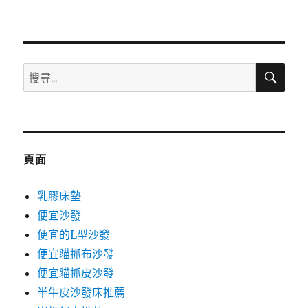
佈
類
日
期:
搜
搜
尋
尋
關
鍵
字:
頁面
乳膠床墊
便宜沙發
便宜的L型沙發
便宜貓抓布沙發
便宜貓抓皮沙發
半牛皮沙發床推薦