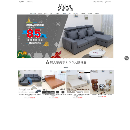
樹林平價網購家具店
月份:
2026 年 7 月
北歐風适配！平價沙發清新簡
約貓抓也不毀顏值
喜歡北歐清新風居家裝修，卻因為養貓而不敢選好看
的沙發？
平價沙發
北歐風專屬适配，清新簡約、颜值
在線，防貓抓、耐磨耐用，讓你既能擁有北歐清新居