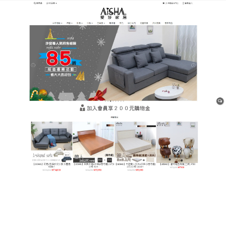
樹林平價網購家具店
月份:
2019 年 2 月
為客戶提供高效的設計滿足不
同消費者的需求
台灣床架專賣店生產天然乳膠床墊，彈簧床墊等，根
據客戶需要量身定做獨立筒床墊，綠色環保、色彩豐
富，品種齊全，天然防火，防靜電，消音，吸塵，適