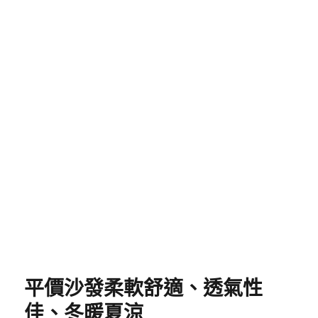
身，布面則為高級科技布，淺木色骨架搭配淺灰色座
面的日系設計，讓這款沙發受到許多年輕朋友喜愛。
科技布加上實木框架的設計構造單純且容易清潔，貓
抓皮沙發是重視實用性的現代家庭不可或缺的好夥
伴。不僅如此，極為親民的價格讓許多年輕朋友也能
無痛入手，支撐力也相當優秀，讓這款沙發推出以來
一直相當熱銷。適合對象講求極致CP值、喜歡日系簡
約風格者。
發
分
8 3 月, 2025
貓抓皮沙發
佈
類
日
期:
平價沙發柔軟舒適、透氣性
佳、冬暖夏涼