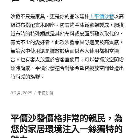
沙發不只是家具，更是你的品味延伸
！平價沙發
以高
級絨布搭配實木腳座、防鏽烤金漆鐵腳架製成，觸摸
絨布時的特殊觸感是其他布料或皮面所難以取代的，
有著不少的愛好者。此款沙發兼具舒適度及高質感，
無論家中使用還是擺放於店面供客人使用都相當適
合。也有客人放置於會客室使用，可以替擺放空間增
添時尚感。平價沙發適合對象希望替擺放空間營造出
時尚感的族群。
發
分
8 3 月, 2025
平價沙發
佈
類
日
期:
平價沙發價格非常的親民，為
您的家居環境注入一絲獨特的