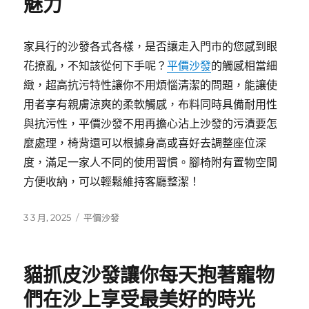
魅力
家具行的沙發各式各樣，是否讓走入門市的您感到眼
花撩亂，不知該從何下手呢？
平價沙發
的觸感相當細
緻，超高抗污特性讓你不用煩惱清潔的問題，能讓使
用者享有親膚涼爽的柔軟觸感，布料同時具備耐用性
與抗污性，平價沙發不用再擔心沾上沙發的污漬要怎
麼處理，椅背還可以根據身高或喜好去調整座位深
度，滿足一家人不同的使用習慣。腳椅附有置物空間
方便收納，可以輕鬆維持客廳整潔！
發
分
3 3 月, 2025
平價沙發
佈
類
日
期:
貓抓皮沙發讓你每天抱著寵物
們在沙上享受最美好的時光