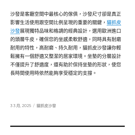
沙發是客廳空間中最核心的傢俱，沙發尺寸卻是真正
影響生活使用跟空間比例呈現的重要的關鍵，
貓抓皮
沙發
展現獨特品味和格調的經典設計，選用歐洲進口
的頭層牛皮，確保您的坐感柔軟舒適，同時具有耐磨
耐用的特性，高耐磨、持久耐用，貓抓皮沙發讓你輕
鬆擁有一個舒適又整潔的居家環境。坐墊的分層設計
不僅提升了舒適度，還有助於保持坐墊的形狀，使您
長時間使用時依然能夠享受穩定的支撐。
發
分
3 3 月, 2025
貓抓皮沙發
佈
類
日
期: