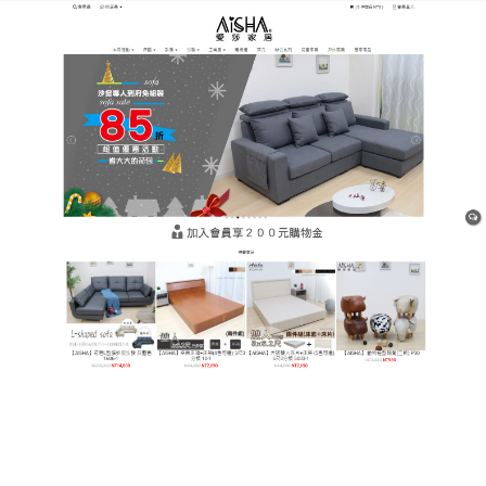
樹林平價網購家具店
貓抓布沙發價格
夏天最怕坐沙發坐出一身汗，尤其是當毛茸茸的貓咪
擠在你身邊時，傳統皮革沙發容易黏皮膚，普通布料
又容易吸汗發臭，這款涼感系
貓抓布沙發價格
利用特
殊的纖維斷面設計，大幅提升了布面的空氣流通率，
它能迅速導散人體與寵物的體溫，讓你在炎炎夏日依
然能享受清爽的坐感，除了涼爽，它依然保有極強的
耐磨防抓力，這類涼感貓抓布表面光滑卻不失布料的
柔軟，貓爪難以著力，其纖維不吸濕的特性，能有效
減少細菌在汗水中滋生，讓客廳空氣保持清新，這是