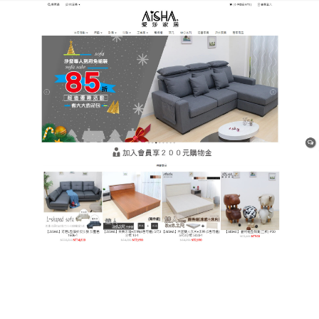
樹林平價網購家具店
雙人床墊如同形成一道保護
膜，增加睡眠環境的舒適感
不合適的床墊容易導致腰酸背痛，甚至讓脊椎因過度
的負擔而變形，睡了一覺卻無法讓身體的勞累得到真
正的緩解，
雙人床墊
內含獨立筒彈簧給予人體恰到好
處的支撐，而層層堆疊的高密度泡綿則穩固了床墊整
體的結構，即便強力下壓也不會輕易塌陷，核心之一
的護脊彈簧結構，讓習慣側睡或是仰躺的人都不用擔
心對脊椎造成過多的負擔。