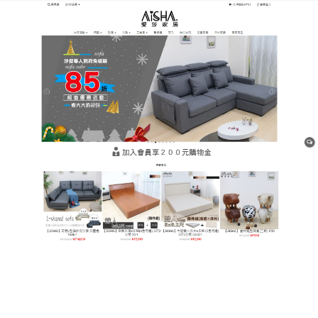
樹林平價網購家具店
彈簧床墊有效支撐人體重量，
床面塌陷度極小
床墊的舒適度取決於彈簧圈數和填充材質的軟硬度，
彈簧床墊
是將彈簧捲成單一線圈後，再各自裝入不織
布袋或棉布袋中拼接成完整床墊，其特色在於能以點
的方式支撐腰、頭等人體各部位，並針對每個部位的
重量調整凹陷度，能帶來恰到好處的貼身度，彈簧床
墊可以讓人體用最自然又放鬆的姿態入睡，也由於每
個彈簧是獨立存在，即使稍有翻動也不易影響到枕邊