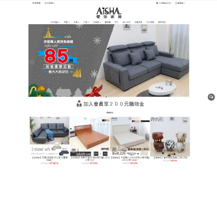
樹林平價網購家具店
雙人床墊能讓你的心靈更加溫
暖，還能給家煥然新生的感覺
沙發是客廳中的主角，既是休閒娛樂所在，又是迎賓
待客之處，更是居室裝潢的亮點，
雙人床墊
根據人體
工程學的原理設計，以高品味、多風格的產品，滿足
不同品位的居家人士、結合當代的先進科技，能夠很
好的營造各種家居氛圍，推薦擺放在客廳中絕對是很
上檔次的。
作
發
分
admin
29 1 月, 2021
Uncategorized