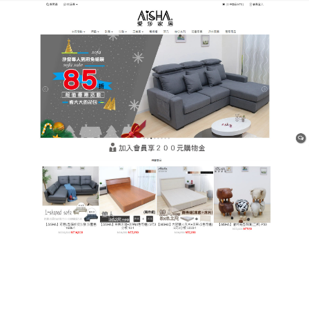
樹林平價網購家具店
獨立筒床墊可隨意調整坐姿，
讓你休息得更舒適
在這個快節奏的社會，如果想要真正地讓自己全身心
放鬆，還得有舒適的環境輔助，
獨立筒床墊
集方便與
舒適於一體，為每一位享受生活的人而設計，既能讓
人在隨意放鬆、坐感舒適的同時，也能滿足兩人促膝
交談的溫馨感覺。
作
發
分
admin
21 1 月, 2021
Uncategorized
者
佈
類