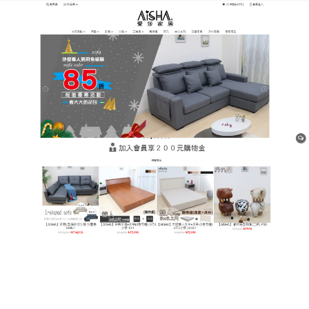
樹林平價網購家具店
選擇雙人床墊可以獲得健康舒
適的睡眠品質
隨著家居生活的質量不斷提升，人們對於床墊的品質
需求也越來越高，
雙人床墊
是採用純天然乳膠為原
料，打造出全方位舒適科學的床墊，促進人體進深度
睡眠，幫助您放鬆、恢復活力、舒展身心，將所有的
煩惱拋在腦後，推薦是一夜好夢的重要保證。
作
發
分
admin
13 1 月, 2021
Uncategorized
者
佈
類