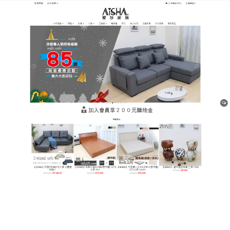
樹林平價網購家具店
雙人床墊可以有效的緩解失眠
的問題
現在很多人都存在失眠的現象，失眠也是一個很痛苦
的事情，
雙人床墊
含有天然的精油成分，對身體無傷
害，可以幫助我們睡眠得更舒適，能從根本上治癒人
的失眠問題，雙人床墊可以讓人更安心入睡。
作
發
分
admin
17 10 月, 2020
Uncategorized
者
佈
類