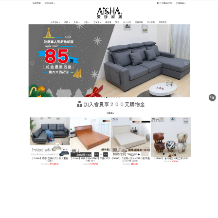
樹林平價網購家具店
許多家庭都認為彈簧床墊是一
種非常優秀的類型
近年來，人們對於健康生活的重視，使得天然材料做
成的床墊也備受消費者青睞，
彈簧床墊
具有很强的柔
韌性和彈性，經過一段時間後會有一些膨脹和體積變
大，充氣床彈性佳不容易變形，睡起來非常舒服，而
且容易攜帶搬家，適用於喜歡經常野營的人。
作
發
分
admin
24 7 月, 2020
Uncategorized