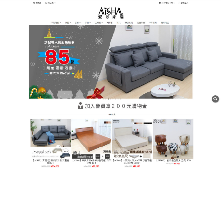
樹林平價網購家具店
防刮、防水、防髒，平價沙發
重塑客廳淨土
追求精緻家居卻害怕繁瑣維護？
平價沙發
以極簡保養
與極高韌性征服市場，針對有孩童與寵物的家庭，其
獨特的抗物理損壞結構，能承受高頻率的摩擦與抓
撓，不必再為沙發上的爪痕心碎，也不必再為難以清
洗的異味煩惱，這款沙發採用低甲醛環保材質，無毒
無害，呵護家人健康，其特殊的表面塗層處理，使過
敏原與毛髮不易附著，清潔效率提升80%，色彩選擇