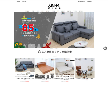
樹林平價網購家具店
高顏值居家必備！平價沙發裝
點客廳貓抓也不毀
想擁有高顏值客廳，卻因為養貓而束手無策？普通沙
發颜值再高，經不起貓咪抓撓，用一段時間就滿是痕
跡，瞬間拉低居家檔次，既心疼沙發，又影響居家美
觀？
平價沙發
高顏值與實用兼具，裝點客廳的同時，
輕鬆抵禦貓咪尖爪，讓你魚和熊掌兼得！多種顏色可
選，莫蘭迪色系、基礎黑白灰，每種顏色都高級耐
看，能輕鬆搭配各種居家裝修風格，無論是北歐清