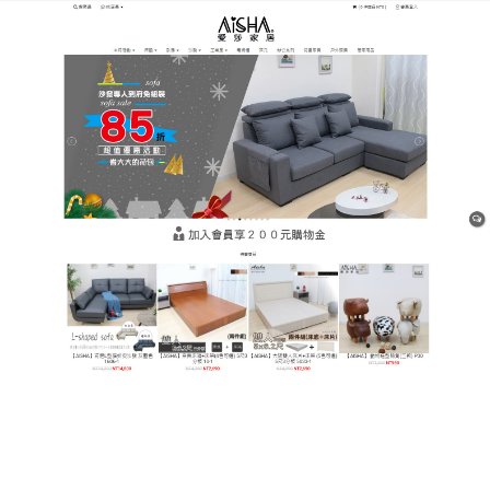
樹林平價網購家具店
告別抓痕尷尬，平價沙發守護
精緻家居的最後一道防線
看著剛買回家的昂貴皮沙發出現第一道抓痕，那種心
痛感我們都懂，為了不讓家具成為毛孩爪下的犧牲
品，升級貓抓皮是現代養寵家庭最明智的投資，這款
平價沙發
選用頂級超細纖維，模擬出皮革的奢華光
澤，卻擁有比真皮強上數倍的韌性，它的表面組織結
構極其細密，讓貓爪無處著力，自然降低了貓咪對沙
發磨爪的興趣，平價沙發讓客廳告別毛碎飛揚的景