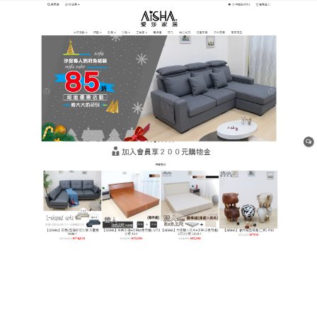
樹林平價網購家具店
貓抓皮沙發提升家居品質的理
想之選
在挑選沙發時，耐用、清潔方便和外觀美麗是我們對
沙發的基本要求，而
貓抓皮沙發
能夠完美地滿足這些
需求，貓抓皮的耐磨耐刮性能很強，能夠承受貓咪的
抓撓和日常的使用，保證沙發的長期使用，其防污功
能讓清潔變得簡單易行，只需簡單擦拭，就能讓沙發
恢復乾淨，此外，沙發使用了涼感材質，讓你在炎熱
的天氣裡也能保持清爽，在設計方面，它採用了精美