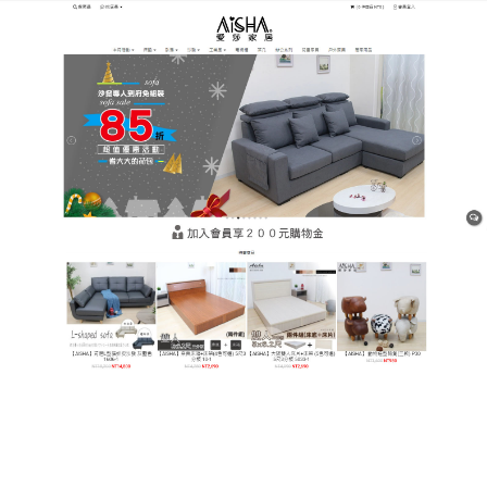
樹林平價網購家具店
平價沙發讓視覺效果更加柔
和，坐起來也比較舒適
沙發是客廳空間中最核心的傢俱，怎麼挑都會影響整
個客廳的空間體驗，
平價沙發
用灰白色全牛皮沙發輕
巧設計，背靠拉扣車縫增加使用者的伏貼感，沙發全
座使用頭層牛皮，優雅與舒適完美結合，設計有可調
式頭枕，可以根據需要調整頭枕傾斜度，提供更加舒
適的頭部支撐，寬大的扶手設計提供了更多的休息空
間，讓您在放鬆時更加自在。