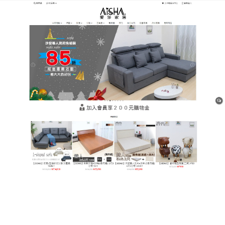
樹林平價網購家具店
貓抓皮沙發提供完善周到的售
後維修、保養服務,是毛孩家庭
的理想選擇
對於客廳
貓抓皮沙發
的挑選，建議先列出大概的預
算，再針對每位家中成員的實際需求，選購適合的材
質和款式，以及想要營造的居家氛圍,樹林平價網購家
具店提供多樣布沙發、全牛皮貓抓皮沙發款式，滿足
你想要的風格設計，且價格合理，讓你用低於市價3至
5折即可選購自己想要的精品級理想沙發。現在就馬上