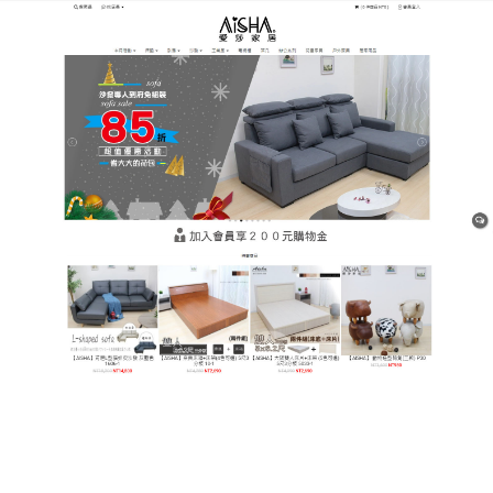
樹林平價網購家具店
是現時市場上非常受歡迎的一
款床墊
日常睡覺是離不開床的，而現代生活中大部分的床需
要配合床墊，才容易被人接受，沒有床墊的床睡起來
會覺得腰酸背痛，推薦現現時市場上都非常受歡迎的
一款床墊，
床架
是以纖維作為原材料製作而成的，在
經過特殊的科技處理後，擁有了透氣、防腐、防蛀等
優點，同時還有抑制細菌的作用，對人體無害無刺
激。