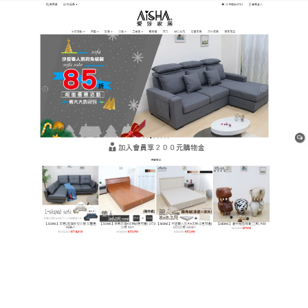
樹林平價網購家具店
獨立筒床墊可以讓人體用最自
然又放鬆的姿態入睡
跟睡起來較硬的傳統連結式彈簧床相比
，獨立筒床墊
的上層表布搭配的3M防潑水透氣纖維，不僅可暫時阻
擋水分滲入，良好的通氣性也能有效降低細菌和蟎蟲
的孳生，達到支撐、釋壓及回彈性良好等效果，得以
穩定承受體重；內襯之5cm天然乳膠也讓翻身及起身
之舒適性更加分。
作
發
分
admin
31 1 月, 2024
Uncategorized