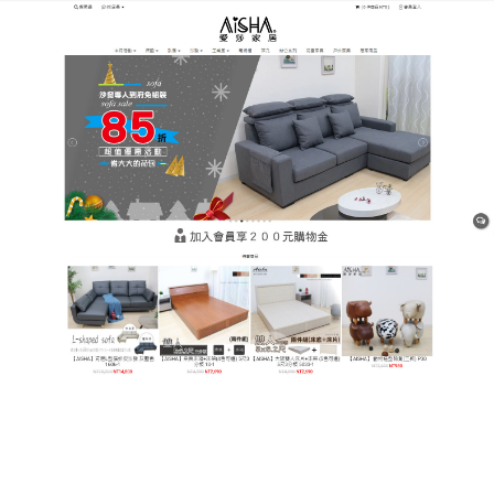
樹林平價網購家具店
彈簧床墊可滿足家人各種體型
及身體狀況，讓你依照睡眠體
態狀況變換需求組合
專家建議，成年人每晚至少睡足7個小時，但並不是所
有的睡眠都有一樣的效果，
彈簧床墊
高彈力不費力，
保持深度睡眠狀態，醒後精神奕奕，全方位支撐，減
少壓力點，緩解腰酸背痛，外罩芯材都可清洗，不怕
冬天潮濕發霉、防螨抗菌，有90%是空氣，透氣性
高，夏透氣冬保暖，一年四季都舒服好眠。