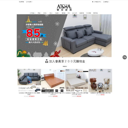
樹林平價網購家具店
彈簧床墊貼合度高，可減少一
覺起來腰酸背痛的機率
想要擁有好的睡眠品質，就必須挑選一張適合的床
墊
，彈簧床墊
透氣性較佳，且其支撐度較高，軟硬較
為適中，保證消費者獲得健康而又舒適的睡眠，嚴選
出的高密度泡棉，睡墊床彈簧床墊不僅可以服貼各個
身形，還能減少枕邊人翻身或起身時所造成的搖晃，
得以高枕無憂一整夜。
作
發
分
admin
25 7 月, 2023
Uncategorized