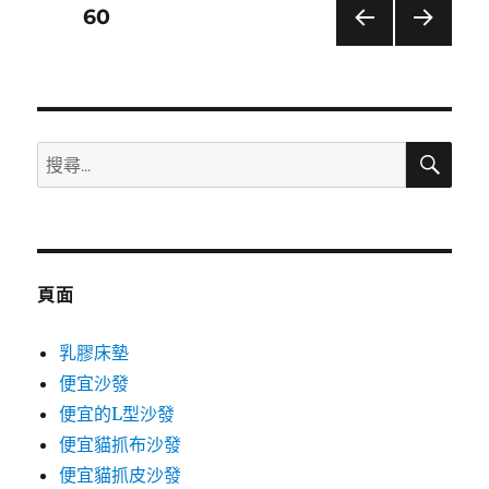
文
頁次
60
上一
下一
章
頁
頁
分
搜
搜
頁
尋
尋
關
鍵
字:
頁面
乳膠床墊
便宜沙發
便宜的L型沙發
便宜貓抓布沙發
便宜貓抓皮沙發