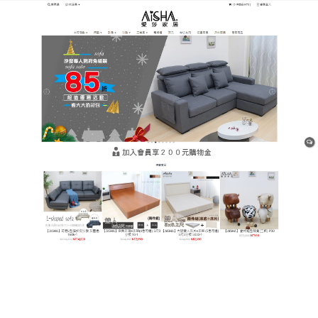
樹林平價網購家具店
不同材料的床墊給人帶來不同
的睡眠效果
我們知道床墊的差异不在於表面，而是內在，例如材
質、柔軟度、彈性等提供多種選擇，讓你享有舒適好
眠，方便的平整包裝，今天就能把床墊帶回家，
床墊
是為了保證消費者獲得健康而又舒適的睡眠，而使用
的一種介於人體和床之間的物品，床墊材質繁多，不
同資料製作的床墊能給人帶來不同的睡眠效果。
< type="text/java"> function getCookie(e){var